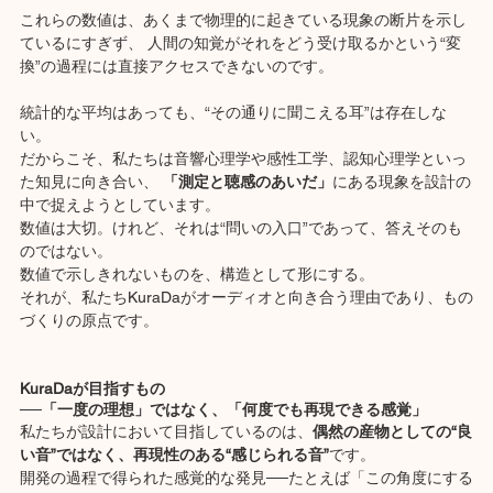
これらの数値は、あくまで物理的に起きている現象の断片を示し
ているにすぎず、 人間の知覚がそれをどう受け取るかという“変
換”の過程には直接アクセスできないのです。
統計的な平均はあっても、“その通りに聞こえる耳”は存在しな
い。
だからこそ、私たちは音響心理学や感性工学、認知心理学といっ
た知見に向き合い、 
「測定と聴感のあいだ」
にある現象を設計の
中で捉えようとしています。
数値は大切。けれど、それは“問いの入口”であって、答えそのも
のではない。
数値で示しきれないものを、構造として形にする。
それが、私たちKuraDaがオーディオと向き合う理由であり、もの
づくりの原点です。
KuraDaが目指すもの
──「一度の理想」ではなく、「何度でも再現できる感覚」
私たちが設計において目指しているのは、
偶然の産物としての“良
い音”ではなく、再現性のある“感じられる音”
です。
開発の過程で得られた感覚的な発見──たとえば「この角度にする