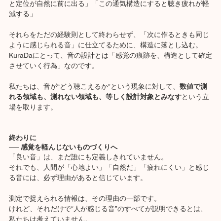
と定位が自然に前に出る」「この通気構造にすると聴き疲れが軽
減する」
それらをただの経験則として終わらせず、「次に作るときも同じ
ように感じられる音」に仕立てるために、構造に落とし込む。
KuraDaにとって、音の設計とは「感覚の痕跡を、構造として確定
させていく行為」なのです。
私たちは、音が“どう聴こえるか”という現象に対して、
数値で測
れる領域も、測れない領域も、等しく設計対象とみなす
という立
場を取ります。
終わりに
── 感覚を軽んじないものづくりへ
「良い音」は、まだ誰にも定義しきれていません。
それでも、人間が「心地よい」「自然だ」「疲れにくい」と感じ
る音には、必ず理由があると信じています。
測定で捉えられる情報は、その理由の一部です。
けれど、それだけで“人が感じる音”のすべてが説明できるとは、
私たちは考えていません。