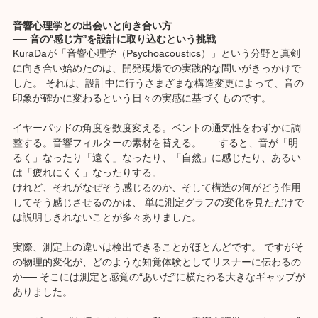
音響心理学との出会いと向き合い方
── 音の“感じ方”を設計に取り込むという挑戦
KuraDaが「音響心理学（Psychoacoustics）」という分野と真剣
に向き合い始めたのは、開発現場での実践的な問いがきっかけで
した。 それは、設計中に行うさまざまな構造変更によって、音の
印象が確かに変わるという日々の実感に基づくものです。
イヤーパッドの角度を数度変える。ベントの通気性をわずかに調
整する。音響フィルターの素材を替える。 ──すると、音が「明
るく」なったり「遠く」なったり、「自然」に感じたり、あるい
は「疲れにくく」なったりする。
けれど、それがなぜそう感じるのか、そして構造の何がどう作用
してそう感じさせるのかは、 単に測定グラフの変化を見ただけで
は説明しきれないことが多々ありました。
実際、測定上の違いは検出できることがほとんどです。 ですがそ
の物理的変化が、どのような知覚体験としてリスナーに伝わるの
か── そこには測定と感覚の“あいだ”に横たわる大きなギャップが
ありました。