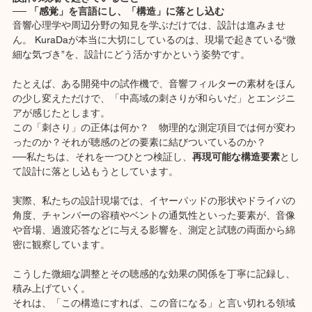
── 「感覚」を言語にし、「構造」に落とし込む
音響心理学や周辺分野の知見を学ぶだけでは、設計は進みませ
ん。 KuraDaが本当に大切にしているのは、現場で起きている“微
細な気づき”を、設計にどう活かすかという姿勢です。
たとえば、ある開発中の試作機で、音響フィルターの素材をほん
の少し変えただけで、「中高域の刺さりが和らいだ」とエンジニ
アが感じたとします。
この「刺さり」の正体は何か？　物理的な測定項目では何が変わ
ったのか？それが聴感のどの要素に結びついているのか？
──私たちは、それを一つひとつ検証し、
再現可能な構造要素
とし
て設計に落とし込もうとしています。
実際、私たちの設計現場では、イヤーパッドの形状やドライバの
角度、チャンバーの容積やベントの通気性といった要素が、音像
や音場、過渡応答などに与える影響を、測定と試聴の両面から綿
密に観察しています。
こうした微細な調整とその聴感的な効果の関係を丁寧に記録し、
積み上げていく。
それは、「この構造にすれば、この音になる」と言い切れる領域