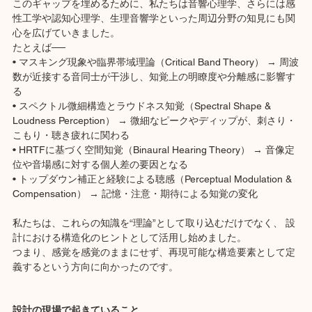
このギャップを埋めるために、私たちは音響心理学、さらには感
性工学や認知心理学、生理音響学といった周辺分野の知見にも関
心を広げていきました。
たとえば──
• マスキング現象や臨界帯域理論（Critical Band Theory） → 周波
数が近接する音同士が干渉し、知覚上の明瞭度や分離感に影響す
る 　
• スペクトル微細構造とラウドネス知覚（Spectral Shape & 
Loudness Perception） → 微細なピークやディップが、刺さり・
こもり・聴き疲れに関わる 　
• HRTFに基づく空間知覚（Binaural Hearing Theory） → 音像定
位や音場感に対する個人差の要因となる
• トップダウン補正と経験による聴感（Perceptual Modulation & 
Compensation） → 記憶・注意・期待による知覚の変化
私たちは、これらの知識を“理論”として取り込むだけでなく、 設
計における構造化のヒントとして活用し始めました。
つまり、感覚を感覚のままにせず、再現可能な構造要素として定
義するという方向に向かったのです。
設計の現場で起きていること