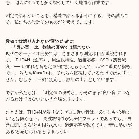
を、 ほんの1つでも多く増やしていく地道な作業です。
測定で語れないことを、構造で語れるようにする。 その試みこ
そ、私たちの設計そのものだと考えています。
数値では語りきれない“音”のために
──「良い音」は、数値の優劣では語れない
現代のオーディオ開発では、さまざまな測定項目が重視されま
す。 THD+N（歪率）、周波数特性、過渡応答、CSD（残響減
衰）── いずれも音を定量的に捉えるうえで、非常に重要な指標
です。 私たちKuraDaも、それらを軽視しているわけではありま
せん。むしろ、正確に測定し、設計の土台としています。
ですが私たちは、「測定値の優秀さ」がそのまま“良い音”につな
がるわけではないという立場を取ります。
たとえば、THD+Nが限りなくゼロに近い音は、必ずしも“心地よ
い”とは限らない。 周波数特性が完全にフラットであっても、“自
然に聞こえる”とも限らない。 過渡応答が鋭くても、“音に勢いが
ある”と感じられるとは限らない。