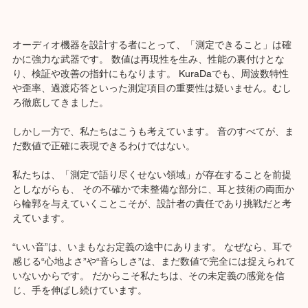
オーディオ機器を設計する者にとって、「測定できること」は確
かに強力な武器です。 数値は再現性を生み、性能の裏付けとな
り、検証や改善の指針にもなります。 KuraDaでも、周波数特性
や歪率、過渡応答といった測定項目の重要性は疑いません。むし
ろ徹底してきました。
しかし一方で、私たちはこうも考えています。 音のすべてが、ま
だ数値で正確に表現できるわけではない。
私たちは、「測定で語り尽くせない領域」が存在することを前提
としながらも、 その不確かで未整備な部分に、耳と技術の両面か
ら輪郭を与えていくことこそが、設計者の責任であり挑戦だと考
えています。
“いい音”は、いまもなお定義の途中にあります。 なぜなら、耳で
感じる“心地よさ”や“音らしさ”は、まだ数値で完全には捉えられて
いないからです。 だからこそ私たちは、その未定義の感覚を信
じ、手を伸ばし続けています。