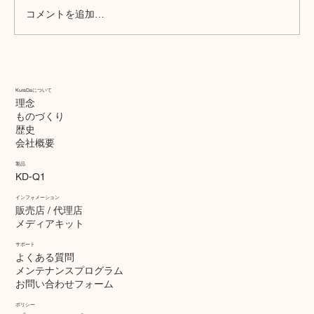
コメントを追加…
KuraDaについて
理念
ものづくり
試作から製品へ─設計と製造のあいだにある“見え
歴史
会社概要
ない壁”
製品
KD-Q1
インフォメーション
販売店 / 代理店
メディアキット
サポート
よくある質問
​メンテナンスプログラム
お問い合わせフォーム
ポリシー