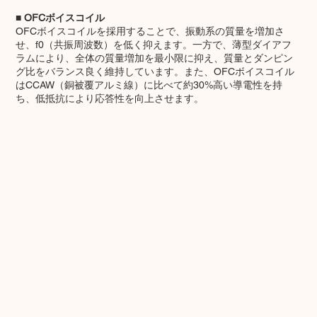
■ OFCボイスコイル
OFCボイスコイルを採用することで、振動系の質量を増加さ
せ、f0（共振周波数）を低く抑えます。一方で、薄型ダイアフ
ラムにより、全体の質量増加を最小限に抑え、質量とダンピン
グ比をバランス良く維持しています。また、OFCボイスコイル
はCCAW（銅被覆アルミ線）に比べて約30%高い導電性を持
ち、低抵抗により応答性を向上させます。