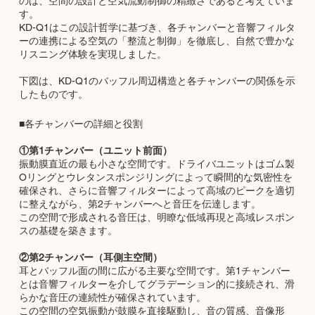
のは、空間の設計と空気流動制御の精緻さであると考えていま
す。
KD-Q1はこの設計哲学に基づき、各チャンバーと音響フィルタ
ーの連携による空気の「整流と制御」を徹底し、自然で豊かな
リスニング体験を実現しました。
下図は、KD-Q1のバッフル周辺構造と各チャンバーの関係を示
したものです。
■各チャンバーの詳細と役割
①第1チャンバー（ユニット前面）
振動膜直近の最も小さな空間です。ドライバユニットはゴム製
Oリングとウレタンスポンジリングによって瞬間的な気密性を
確保され、さらに音響フィルターによって高域のピークを適切
に整えながら、第2チャンバーへと音圧を伝達します。
この空間で形成される音圧は、明瞭な低域再現と高域レスポン
スの基礎を築きます。
②第2チャンバー（耳側主空間）
耳とバッフル面の間に広がる主要な空間です。第1チャンバー
とは音響フィルターを介してグラデーション的に接続され、滑
らかな音圧の連続性が確保されています。
この空間の空気振動が鼓膜を直接駆動し、音の質感、音像形