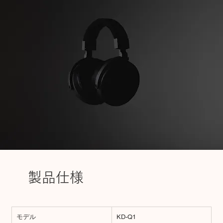
​製品仕様
モデル
KD-Q1