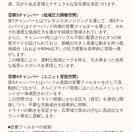
成、広がりある音場とナチュラルな定位感を決定づけます。
③第3チャンバー（低域圧力調整空間）
第1チャンバーとはウレタンスポンジリングを通じて、第2チャ
ンバーとはイヤーパッド内側の音響フィルターを通じて、それ
ぞれ過度な低域圧力を逃がす経路が形成されています。
さらに、チャンバー内にはバッフル下部に配置された2つの矩
形ポートが設けられており、振幅が大きく高速な動きを持つ低
域成分（おおよそ60Hz以下）の圧力変動を効率的に背面へ逃
がします。
この構造により、過剰な低域ピークを抑え、引き締まった自然
な低音レスポンスを実現しています。
④第4チャンバー（ユニット背面空間）
第3チャンバーとはバッフル表面の音響フィルターを介して流
動的につながり、さらにドライバ背面にはハニカムメッシュベ
ントが一体成型されています。
この空間では、ドライバ背面にかかる圧力（背圧）を適切に開
放しつつ、不要な共振成分を効果的に抑制。
ドライバの動きを安定させ、広帯域で歪みの少ない高品位なサ
ウンド再生に貢献します。
■音響フィルターの役割