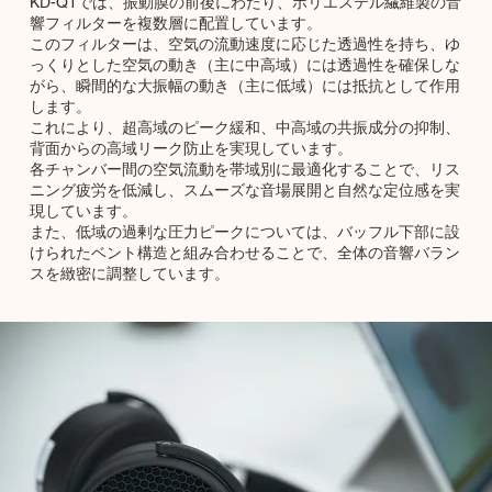
KD-Q1では、振動膜の前後にわたり、ポリエステル繊維製の音
響フィルターを複数層に配置しています。
このフィルターは、空気の流動速度に応じた透過性を持ち、ゆ
っくりとした空気の動き（主に中高域）には透過性を確保しな
がら、瞬間的な大振幅の動き（主に低域）には抵抗として作用
します。
これにより、超高域のピーク緩和、中高域の共振成分の抑制、
背面からの高域リーク防止を実現しています。
各チャンバー間の空気流動を帯域別に最適化することで、リス
ニング疲労を低減し、スムーズな音場展開と自然な定位感を実
現しています。
また、低域の過剰な圧力ピークについては、バッフル下部に設
けられたベント構造と組み合わせることで、全体の音響バラン
スを緻密に調整しています。